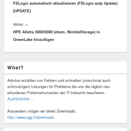
FSLogix automatisch aktualisieren (FSLogix autp Update)
Beitrag:
[UPDATE]
Nächster
Weiter
→
HPE Alletra 5000/6000 (ehem. NimbleStorage) in
Beitrag:
GreenLake hinzufügen
Primärer
What?
Seitenleisten-
Widgetbereich
Admins erzählen von Fehlern und schnellen (manchmal auch
schmutzigen) Lösungen für Probleme die uns die täglich neu
erfundenen Folterinstrumenten der IT-Industrie bescheren.
Ausführlicher ...
Ausserdem mögen wir direkt Downloads:
http://www.ugg.li/downloads