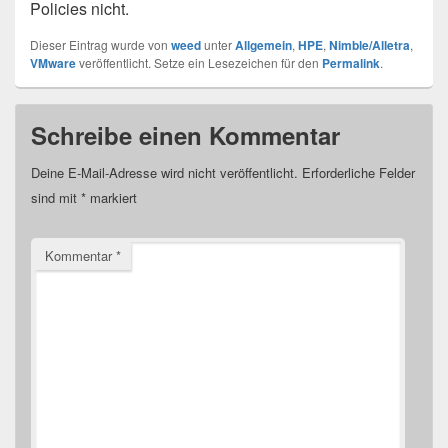
Policies nicht.
Dieser Eintrag wurde von
weed
unter
Allgemein
,
HPE
,
Nimble/Alletra
,
VMware
veröffentlicht. Setze ein Lesezeichen für den
Permalink
.
Schreibe einen Kommentar
Deine E-Mail-Adresse wird nicht veröffentlicht.
Erforderliche Felder
sind mit
*
markiert
Kommentar
*