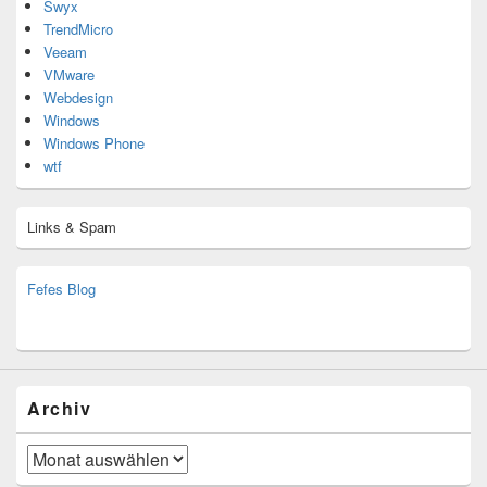
Swyx
TrendMicro
Veeam
VMware
Webdesign
Windows
Windows Phone
wtf
Links & Spam
Fefes Blog
bjoern.stromberg@ist.worldscoutjamboree.de
(decoy)
Archiv
Archiv