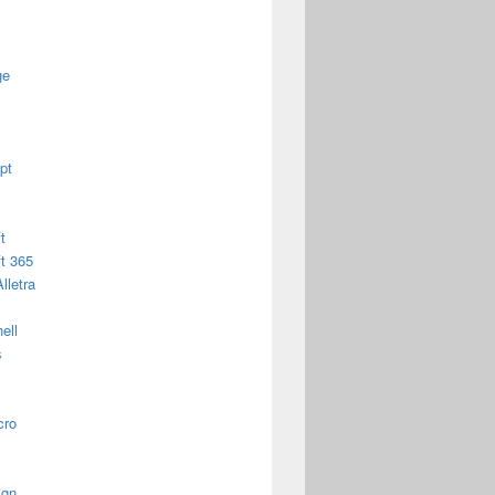
ge
pt
t
t 365
lletra
ell
s
cro
ign