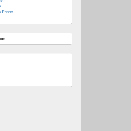
s
s Phone
pam
omberg@ist.worldscoutjamboree.de