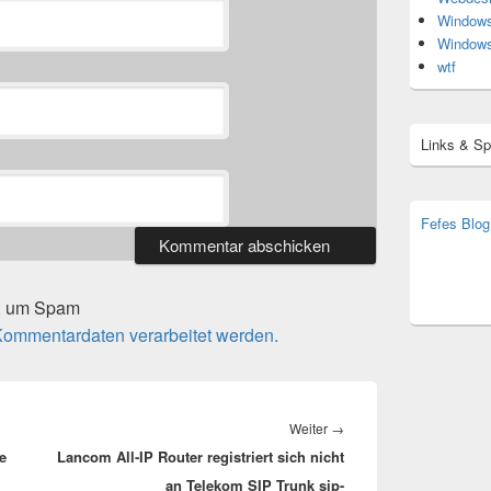
Window
Window
wtf
Links & S
Fefes Blog
bjoern.str
(decoy)
t, um Spam
 Kommentardaten verarbeitet werden.
Nächster
Weiter
→
e
Lancom All-IP Router registriert sich nicht
Beitrag:
an Telekom SIP Trunk sip-