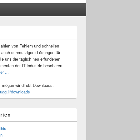
-
ch
ählen von Fehlern und schnellen
 auch schmutzigen) Lösungen für
ie uns die täglich neu erfundenen
umenten der IT-Industrie bescheren.
er ...
mögen wir direkt Downloads:
.ugg.li/downloads
rien
this
in