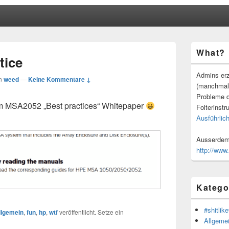
Primärer
What?
Seitenleisten
tice
Widgetberei
Admins erz
n
weed
—
Keine Kommentare ↓
(manchmal
Probleme d
 im MSA2052 „Best practices“ Whitepaper
Folterinstr
Ausführlich
Ausserdem 
http://www
Katego
#shitlike
llgemein
,
fun
,
hp
,
wtf
veröffentlicht. Setze ein
Allgeme