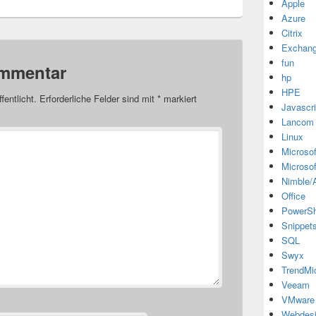
Apple
Azure
Citrix
Exchan
fun
ommentar
hp
HPE
fentlicht.
Erforderliche Felder sind mit
*
markiert
Javascri
Lancom
Linux
Microsof
Microsof
Nimble/A
Office
PowerSh
Snippet
SQL
Swyx
TrendMi
Veeam
VMware
Webdes