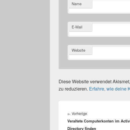
Name
E-Mail
Website
Diese Website verwendet Akisme
zu reduzieren.
Erfahre, wie deine
Beitragsnavigation
Vorheriger
←
Vorherige
Veraltete Computerkonten im Activ
Beitrag:
Directory finden