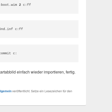
:boot.wim 
2
 c:ff
6nd.inf c:ff
commit c:
artabbild einfach wieder importieren, fertig.
llgemein
veröffentlicht. Setze ein Lesezeichen für den