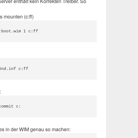
erver enthält kein Korrekten Treiber. So
s mounten (c:ff)
:boot.wim 1 c:ff
6nd.inf c:ff
:
commit c:
ges in der WIM genau so machen: