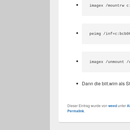
imagex /mountrw c
peimg /inf=c:bcb0
imagex /unmount /
Dann die biit.wim als St
Dieser Eintrag wurde von
weed
unter
A
Permalink
.