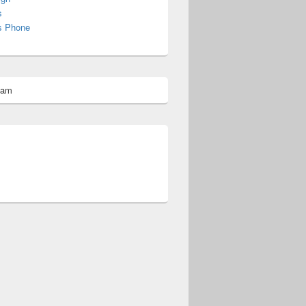
s
s Phone
pam
omberg@ist.worldscoutjamboree.de