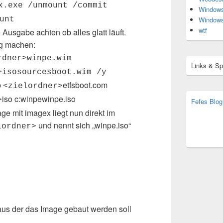
.exe /unmount /commit
Window
unt
Window
wtf
 Ausgabe achten ob alles glatt läuft.
ig machen:
rdner>winpe.wim
Links & S
>isosourcesboot.wim /y
b
etfsboot.com
<zielordner>
iso c:winpewinpe.iso
>
Fefes Blog
ge mit imagex liegt nun direkt im
bjoern.str
(decoy)
und nennt sich „winpe.iso“
lordner>
us der das Image gebaut werden soll