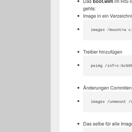
Das
boot.wim
im RIS-S
gehts:
Image in ein Verzeichni
imagex /mountrw c
Treiber hinzufügen
peimg /inf=c:bcb0
Änderungen Commiten
imagex /unmount /
Das selbe für alle Ima