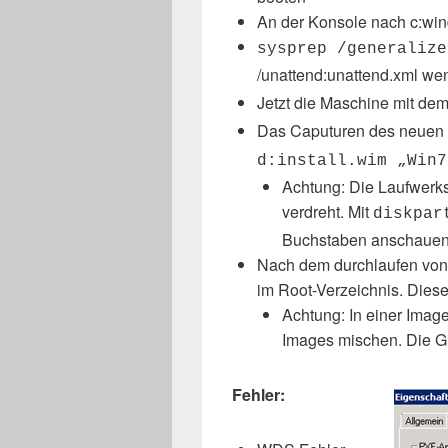
An der Konsole nach c:w
sysprep /generaliz
/unattend:unattend.xml w
Jetzt die Maschine mit de
Das Caputuren des neuen
d:install.wim „Win7
Achtung: Die Laufwerk
verdreht. Mit
diskpar
Buchstaben anschauen
Nach dem durchlaufen von i
im Root-Verzeichnis. Diese
Achtung: In einer Ima
Images mischen. Die G
Fehler: