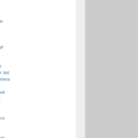
ge
pt
t
t 365
lletra
ell
s
cro
ign