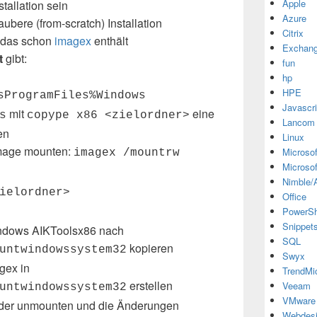
Apple
tallation sein
Azure
ubere (from-scratch) Installation
Citrix
 das schon
imagex
enthält
Exchan
t
gibt:
fun
hp
HPE
sProgramFiles%Windows
Javascri
mit
eine
s
copype x86 <zielordner>
Lancom
en
Linux
Image mounten:
Microsof
imagex /mountrw
Microsof
Nimble/A
ielordner>
Office
PowerSh
Snippet
ndows AIKToolsx86 nach
SQL
kopieren
untwindowssystem32
Swyx
gex in
TrendMi
erstellen
Veeam
untwindowssystem32
VMware
ider unmounten und die Änderungen
Webdes