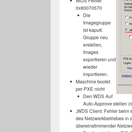
WDS Fehler
0x80070570
Die
Imagegruppe
ist kaputt.
Gruppe neu
erstellen,
Images
exportieren und
wieder
importieren.
Maschine bootet
per PXE nicht
Den WDS Auf
Auto-Approve stellen (
„WDS Client: Fehler beim s
des Netzwerkbetriebes in 
übereinstimmender Netzwer