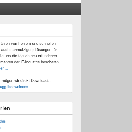
-
ch
ählen von Fehlern und schnellen
 auch schmutzigen) Lösungen für
ie uns die täglich neu erfundenen
umenten der IT-Industrie bescheren.
er ...
mögen wir direkt Downloads:
.ugg.li/downloads
rien
this
in