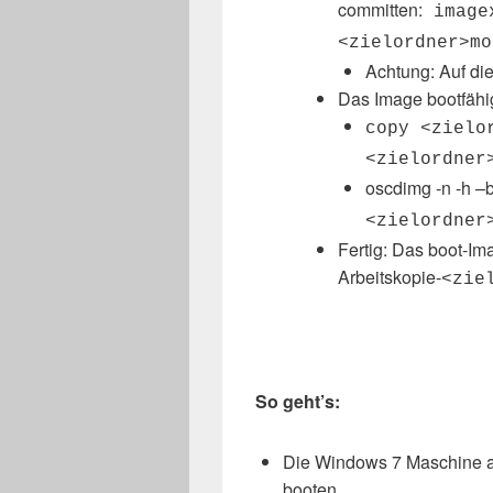
committen:
imagex
<zielordner>mo
Achtung: Auf die
Das Image bootfäh
copy <zielo
<zielordner
oscdimg -n -h –
<zielordner
Fertig: Das boot-Ima
Arbeitskopie-
<zie
So geht’s:
Die Windows 7 Maschine a
booten