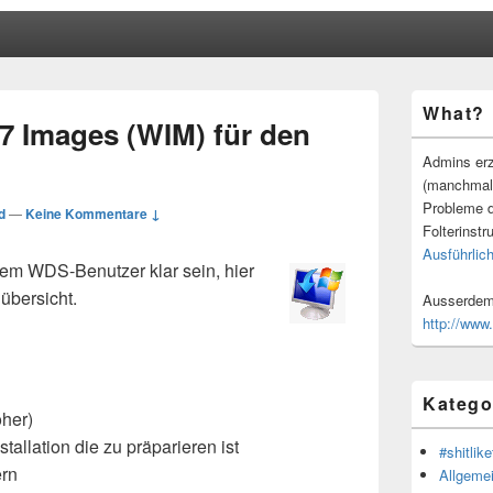
Primärer
What?
Seitenleisten
7 Images (WIM) für den
Widgetberei
Admins erz
(manchmal
Probleme d
d
—
Keine Kommentare ↓
Folterinstr
Ausführlich
edem WDS-Benutzer klar sein, hier
lübersicht.
Ausserdem 
http://www
Katego
her)
tallation die zu präparieren ist
#shitlike
ern
Allgeme