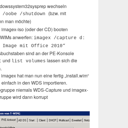
indowssystem32sysprep wechseln
(bzw. mit
e /oobe /shutdown
enn man möchte)
m imagex-iso (oder der CD) booten
 WIMs anwerfen:
imagex /capture d:
 Image mit Office 2010“
sbuchstaben sind an der PE-Konsole
und
lassen sich die
t
list volumes
.
magex hat man nun eine fertig „install.wim“
 einfach in den WDS importieren.
gegruppe niemals WDS-Capture und imagex-
ruppe wird dann korrupt