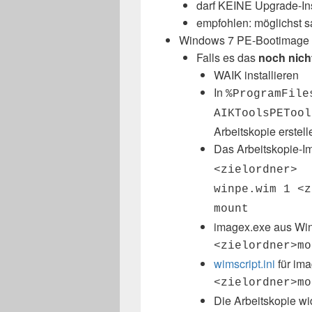
darf KEINE Upgrade-Ins
empfohlen: möglichst sa
Windows 7 PE-Bootimage
Falls es das
noch nich
WAIK installieren
In
%ProgramFile
AIKToolsPETool
Arbeitskopie erstell
Das Arbeitskopie-
<zielordner>
winpe.wim 1 <z
mount
imagex.exe aus Wi
<zielordner>mo
wimscript.ini
für ima
<zielordner>mo
Die Arbeitskopie w