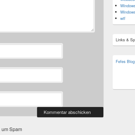
Window
Window
wtf
Links & S
Fefes Blog
bjoern.str
(decoy)
t, um Spam