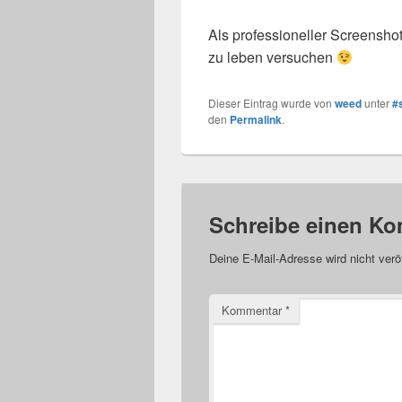
Als professioneller Screensho
zu leben versuchen
Dieser Eintrag wurde von
weed
unter
#s
den
Permalink
.
Schreibe einen K
Deine E-Mail-Adresse wird nicht veröf
Kommentar
*