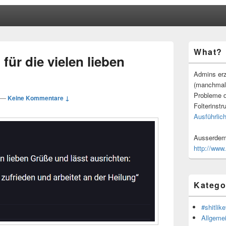
Primärer
What?
Seitenleisten
für die vielen lieben
Widgetberei
Admins erz
(manchmal
Probleme d
—
Keine Kommentare ↓
Folterinstr
Ausführlich
Ausserdem 
http://www
Katego
#shitlike
Allgeme