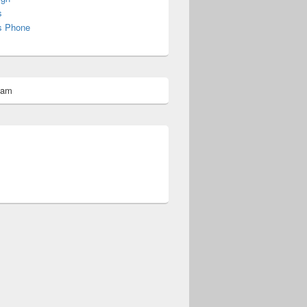
s
s Phone
pam
omberg@ist.worldscoutjamboree.de