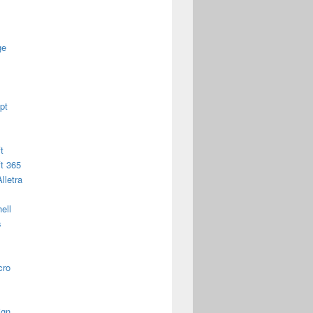
ge
pt
t
t 365
lletra
ell
s
cro
ign