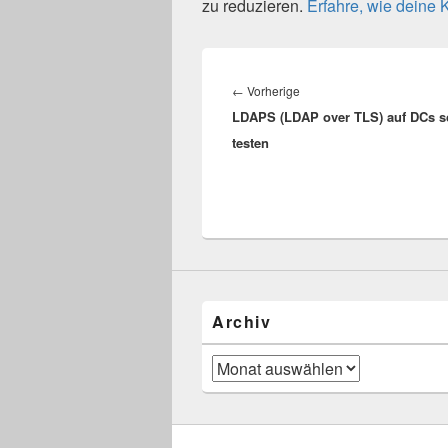
zu reduzieren.
Erfahre, wie deine
Beitragsnavigation
Vorheriger
←
Vorherige
LDAPS (LDAP over TLS) auf DCs s
Beitrag:
testen
Archiv
Archiv