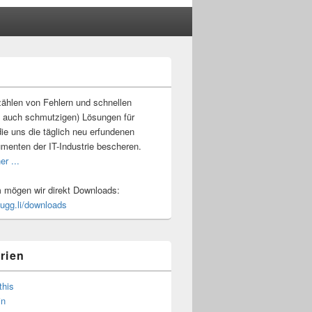
-
ch
ählen von Fehlern und schnellen
 auch schmutzigen) Lösungen für
ie uns die täglich neu erfundenen
umenten der IT-Industrie bescheren.
er ...
mögen wir direkt Downloads:
.ugg.li/downloads
rien
this
in