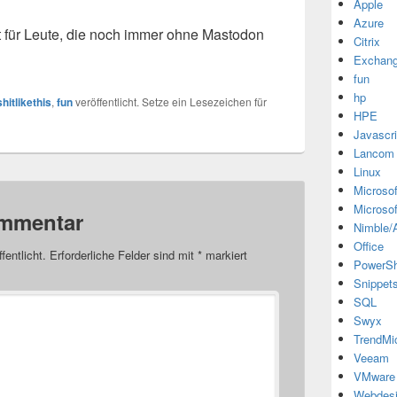
Apple
Azure
t für Leute, die noch immer ohne Mastodon
Citrix
Exchan
fun
hp
hitlikethis
,
fun
veröffentlicht. Setze ein Lesezeichen für
HPE
Javascri
Lancom
Linux
Microsof
Microsof
ommentar
Nimble/A
Office
fentlicht.
Erforderliche Felder sind mit
*
markiert
PowerSh
Snippet
SQL
Swyx
TrendMi
Veeam
VMware
Webdes