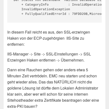
Der Status von Datenbank "Mailbox Database 011042
    + CategoryInfo          : InvalidOperation: (
    InvalidOperationException

    + FullyQualifiedErrorId : 79FDD20B,Microsoft.
In diesem Fall reicht es aus, den SSL-erzwingen
Haken von der ECP-zugehörgien IIS-Site zu
entfernen:
IIS-Manager -> Site -> SSL-Einstellungen -> SSL
Erzwingen Haken entfernen -> Übernehmen.
Dann eine Rauchen gehen oder anders etwa 5
Minuten Zeit vertrödeln. EMC neu starten und schon
geht wieder alles. Das das NATÜRLICH nicht die
goldene Lösung ist dürfte dem Lokalen Administrator
klar sein, aber wer will schon für seine internen
Sitehostheader extra Zertifikate beantragen oder eine
extra-PKI bauen?