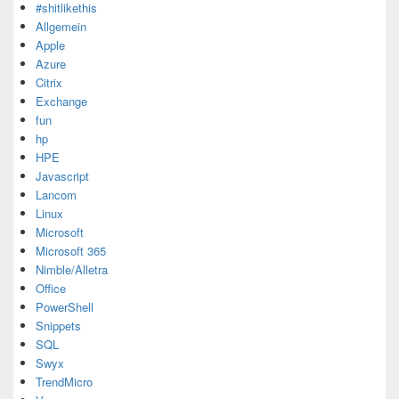
#shitlikethis
Allgemein
Apple
Azure
Citrix
Exchange
fun
hp
HPE
Javascript
Lancom
Linux
Microsoft
Microsoft 365
Nimble/Alletra
Office
PowerShell
Snippets
SQL
Swyx
TrendMicro