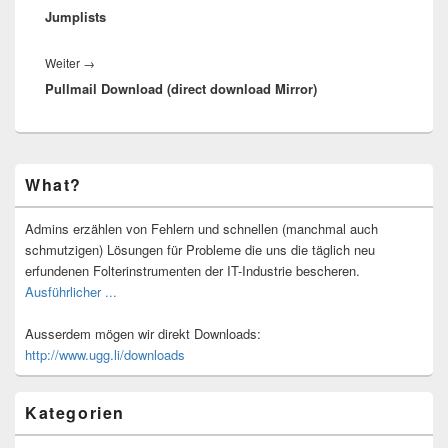
Jumplists
Nächster
Weiter
→
Pullmail Download (direct download Mirror)
Beitrag:
Primärer
What?
Seitenleisten-
Widgetbereich
Admins erzählen von Fehlern und schnellen (manchmal auch
schmutzigen) Lösungen für Probleme die uns die täglich neu
erfundenen Folterinstrumenten der IT-Industrie bescheren.
Ausführlicher ...
Ausserdem mögen wir direkt Downloads:
http://www.ugg.li/downloads
Kategorien