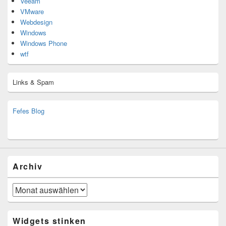
Veeam
VMware
Webdesign
Windows
Windows Phone
wtf
Links & Spam
Fefes Blog
bjoern.stromberg@ist.worldscoutjamboree.de
(decoy)
Archiv
Archiv
Widgets stinken