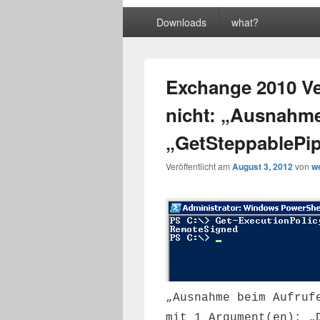
Primäres
Downloads
what?
Menü
Exchange 2010 Ve
nicht: „Ausnahme
„GetSteppablePip
Veröffentlicht am
August 3, 2012
von
w
„Ausnahme beim Aufruf
mit 1 Argument(en): „