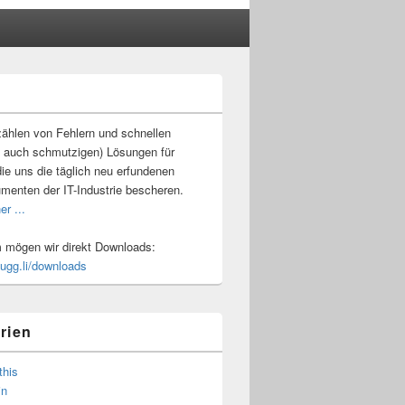
-
ch
ählen von Fehlern und schnellen
 auch schmutzigen) Lösungen für
ie uns die täglich neu erfundenen
umenten der IT-Industrie bescheren.
er ...
mögen wir direkt Downloads:
.ugg.li/downloads
rien
this
in