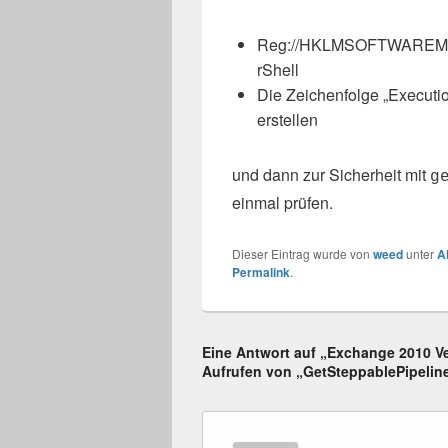
Reg://HKLMSOFTWAREMicr
rShell
Die Zeichenfolge „Executi
erstellen
und dann zur Sicherheit mit
g
einmal prüfen.
Dieser Eintrag wurde von
weed
unter
A
Permalink
.
Eine Antwort auf „Exchange 2010 V
Aufrufen von „GetSteppablePipelin