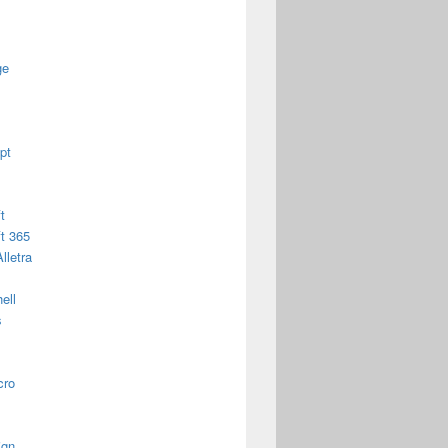
ge
pt
t
t 365
lletra
ell
s
cro
ign