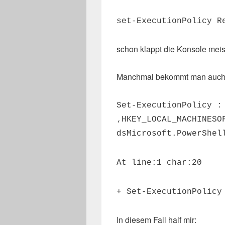
set-ExecutionPolicy R
schon klappt die Konsole meis
Manchmal bekommt man auch e
Set-ExecutionPolicy :
‚HKEY_LOCAL_MACHINESO
dsMicrosoft.PowerShel
At line:1 char:20
+ Set-ExecutionPolicy
In diesem Fall half mir: