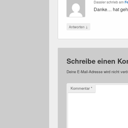
Dassler
schrieb
am
Fe
Danke… hat geho
↓
Antworten
Schreibe einen K
Deine E-Mail-Adresse wird nicht veröf
Kommentar
*