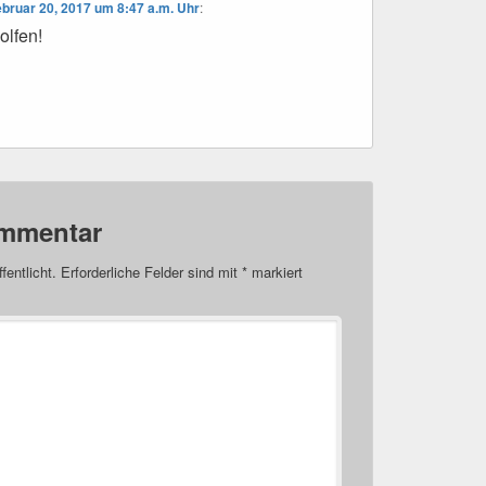
bruar 20, 2017 um 8:47 a.m. Uhr
:
lfen!
ommentar
fentlicht.
Erforderliche Felder sind mit
*
markiert