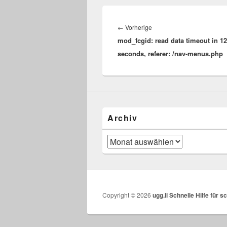
Beitragsnavigation
Vorheriger
←
Vorherige
mod_fcgid: read data timeout in 1
Beitrag:
seconds, referer: /nav-menus.php
Archiv
Archiv
Copyright © 2026
ugg.li Schnelle Hilfe für 