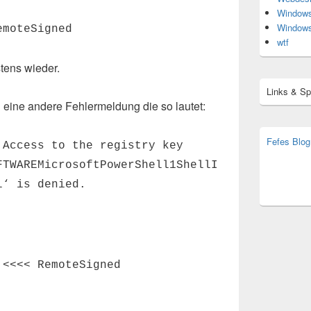
Window
Window
emoteSigned
wtf
tens wieder.
Links & S
ine andere Fehlermeldung die so lautet:
Fefes Blog
 Access to the registry key
bjoern.str
FTWAREMicrosoftPowerShell1ShellI
(decoy)
l‘ is denied.
 <<<< RemoteSigned