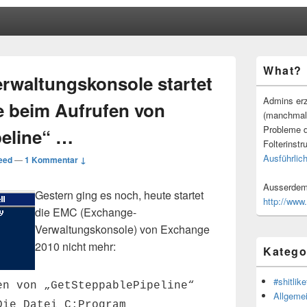
Primärer
What?
Seitenleisten
rwaltungskonsole startet
Widgetberei
Admins erz
 beim Aufrufen von
(manchmal
Probleme d
eline“ …
Folterinstr
Ausführlich
eed
—
1 Kommentar ↓
Ausserdem 
Gestern ging es noch, heute startet
http://www
die EMC (Exchange-
Verwaltungskonsole) von Exchange
2010 nicht mehr:
Katego
#shitlike
en von „GetSteppablePipeline“
Allgeme
Die Datei C:Program