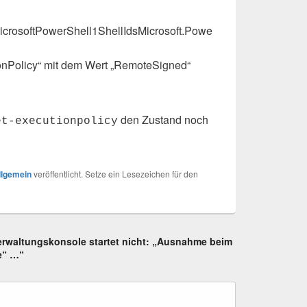
osoftPowerShell1ShellIdsMicrosoft.Powe
onPolicy“ mit dem Wert „RemoteSigned“
den Zustand noch
et-executionpolicy
llgemein
veröffentlicht. Setze ein Lesezeichen für den
erwaltungskonsole startet nicht: „Ausnahme beim
e“ …“