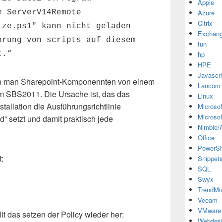
Apple
e ServerV14Remote
Azure
Citrix
ize.ps1″ kann nicht geladen
Exchan
hrung von scripts auf diesem
fun
t.“
hp
HPE
Javascri
wenn man Sharepoint-Komponennten von einem
Lancom
eim SBS2011. Die Ursache ist, das das
Linux
tallation die Ausführungsrichtlinie
Microsof
Microsof
ed“ setzt und damit praktisch jede
Nimble/A
Office
PowerSh
t:
Snippet
SQL
Swyx
TrendMi
Veeam
VMware
lt das setzen der Policy wieder her:
Webdes