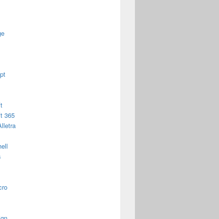
ge
pt
t
t 365
lletra
ell
s
cro
ign