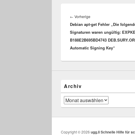
Beitragsnavigation
Vorheriger
←
Vorherige
Debian apt-get Fehler „Die folgen
Beitrag:
Signaturen waren ungültig: EXPK
B188E2B695BD4743 DEB.SURY.O
Automatic Signing Key“
Archiv
Archiv
Copyright © 2026
ugg.li Schnelle Hilfe für 