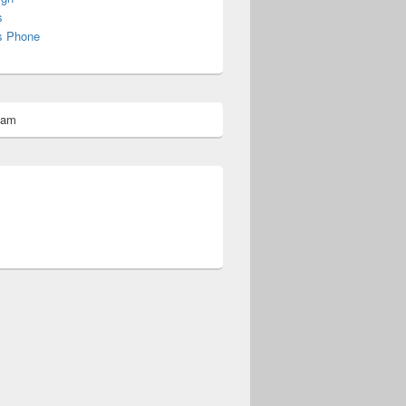
s
s Phone
pam
omberg@ist.worldscoutjamboree.de