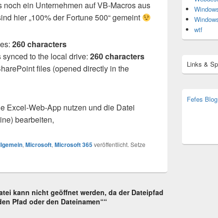
das noch ein Unternehmen auf VB-Macros aus
Window
 sind hier „100% der Fortune 500“ gemeint
Window
wtf
les:
260 characters
 synced to the local drive:
260 characters
Links & S
arePoint files (opened directly in the
Fefes Blog
Die Excel-Web-App nutzen und die Datei
bjoern.str
ine) bearbeiten,
(decoy)
llgemein
,
Microsoft
,
Microsoft 365
veröffentlicht. Setze
tei kann nicht geöffnet werden, da der Dateipfad
 den Pfad oder den Dateinamen““