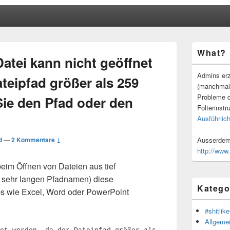
Primärer
What?
Seitenleisten
atei kann nicht geöffnet
Widgetberei
Admins erz
teipfad größer als 259
(manchmal
Probleme d
Sie den Pfad oder den
Folterinstr
Ausführlich
d
—
2 Kommentare ↓
Ausserdem 
http://www
eim Öffnen von Dateien aus tief
r sehr langen Pfadnamen) diese
Katego
s wie Excel, Word oder PowerPoint
#shitlike
Allgeme