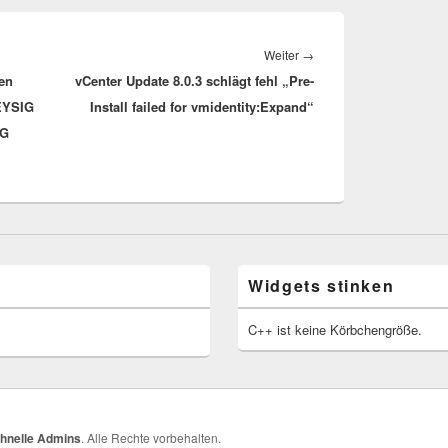
Nächster
Weiter
→
den
vCenter Update 8.0.3 schlägt fehl „Pre-
Beitrag:
EYSIG
Install failed for vmidentity:Expand“
RG
Widgets stinken
C++ ist keine Körbchengröße.
schnelle Admins
. Alle Rechte vorbehalten.