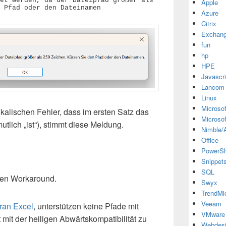
et werden, da der Dateipfad größer als 
Apple
 Pfad oder den Dateinamen
Azure
Citrix
Exchan
fun
hp
HPE
Javascri
Lancom
Linux
Microsof
lischen Fehler, dass im ersten Satz das
Microsof
utlich „ist“), stimmt diese Meldung.
Nimble/A
Office
PowerSh
Snippet
SQL
inen Workaround.
Swyx
TrendMi
Veeam
oran Excel
, unterstützen keine Pfade mit
VMware
mit der heiligen Abwärtskompatibilität zu
Webdes