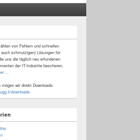
-
ch
ählen von Fehlern und schnellen
 auch schmutzigen) Lösungen für
ie uns die täglich neu erfundenen
umenten der IT-Industrie bescheren.
er ...
mögen wir direkt Downloads:
.ugg.li/downloads
rien
this
in