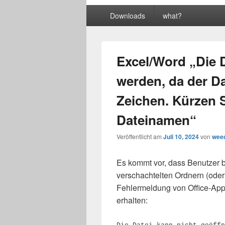
Primäres
Downloads
what?
Menü
Excel/Word „Die D
werden, da der Da
Zeichen. Kürzen 
Dateinamen“
Veröffentlicht am
Juli 10, 2024
von
wee
Es kommt vor, dass Benutzer b
verschachtelten Ordnern (ode
Fehlermeldung von Office-App
erhalten: