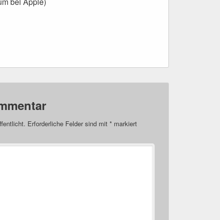
um bei Apple)
ommentar
fentlicht.
Erforderliche Felder sind mit
*
markiert