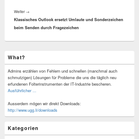
Nächster
Weiter
→
Klassisches Outlook ersetzt Umlaute und Sonderzeichen
Beitrag:
beim Senden durch Fragezeichen
Primärer
What?
Seitenleisten-
Widgetbereich
Admins erzählen von Fehlern und schnellen (manchmal auch
schmutzigen) Lösungen für Probleme die uns die täglich neu
erfundenen Folterinstrumenten der IT-Industrie bescheren.
Ausführlicher ...
Ausserdem mögen wir direkt Downloads:
http://www.ugg.li/downloads
Kategorien