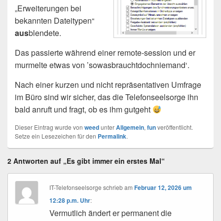
„Erweiterungen bei
bekannten Dateitypen“
aus
blendete.
Das passierte während einer remote-session und er
murmelte etwas von ’sowasbrauchtdochniemand‘.
Nach einer kurzen und nicht repräsentativen Umfrage
im Büro sind wir sicher, das die Telefonseelsorge ihn
bald anruft und fragt, ob es ihm gutgeht
Dieser Eintrag wurde von
weed
unter
Allgemein
,
fun
veröffentlicht.
Setze ein Lesezeichen für den
Permalink
.
2 Antworten auf „Es gibt immer ein erstes Mal“
IT-Telefonseelsorge
schrieb
am
Februar 12, 2026 um
12:28 p.m. Uhr
:
Vermutlich ändert er permanent die