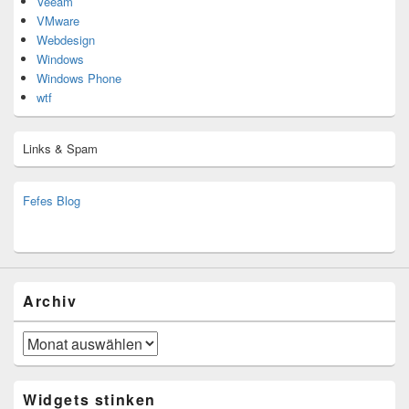
Veeam
VMware
Webdesign
Windows
Windows Phone
wtf
Links & Spam
Fefes Blog
bjoern.stromberg@ist.worldscoutjamboree.de
(decoy)
Archiv
Archiv
Widgets stinken