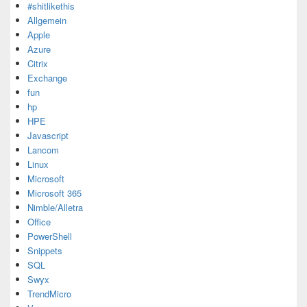
#shitlikethis
Allgemein
Apple
Azure
Citrix
Exchange
fun
hp
HPE
Javascript
Lancom
Linux
Microsoft
Microsoft 365
Nimble/Alletra
Office
PowerShell
Snippets
SQL
Swyx
TrendMicro