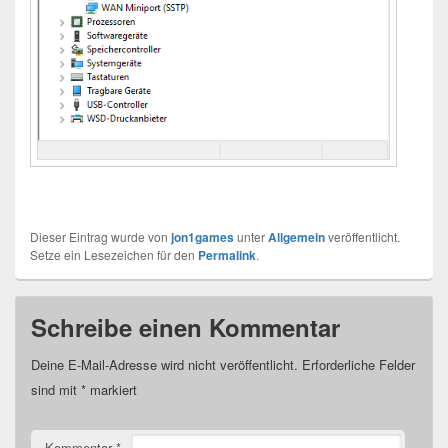
Dieser Eintrag wurde von
jon1games
unter
Allgemein
veröffentlicht.
Setze ein Lesezeichen für den
Permalink
.
Schreibe einen Kommentar
Deine E-Mail-Adresse wird nicht veröffentlicht.
Erforderliche Felder
sind mit
*
markiert
Kommentar
*