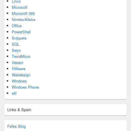
Linux
Microsoft
Microsoft 365
Nimble/Alletra
Office
PowerShell
Snippets
SQL
Swyx
TrendMicro
Veeam
VMware
Webdesign
Windows
Windows Phone
wtf
Links & Spam
Fefes Blog