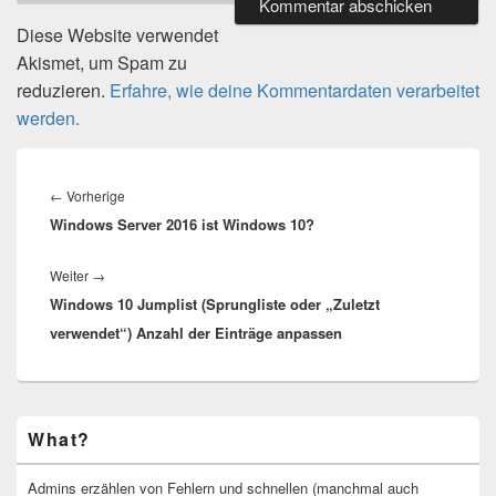
Diese Website verwendet
Akismet, um Spam zu
reduzieren.
Erfahre, wie deine Kommentardaten verarbeitet
werden.
Beitragsnavigation
Vorheriger
←
Vorherige
Windows Server 2016 ist Windows 10?
Beitrag:
Nächster
Weiter
→
Windows 10 Jumplist (Sprungliste oder „Zuletzt
Beitrag:
verwendet“) Anzahl der Einträge anpassen
Primärer
What?
Seitenleisten-
Widgetbereich
Admins erzählen von Fehlern und schnellen (manchmal auch