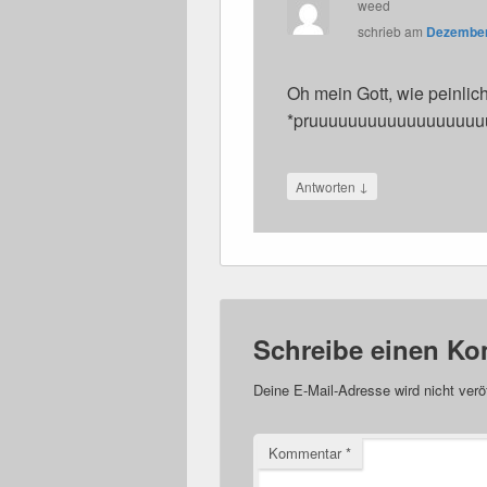
weed
schrieb
am
Dezember 
Oh mein Gott, wie peinlic
*pruuuuuuuuuuuuuuuuuuuu
↓
Antworten
Schreibe einen K
Deine E-Mail-Adresse wird nicht veröf
Kommentar
*