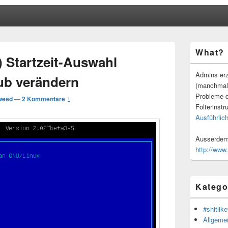
Primärer
What?
Seitenleisten
) Startzeit-Auswahl
Widgetberei
Admins erz
ub verändern
(manchmal
Probleme d
weed
—
2 Kommentare ↓
Folterinstr
Ausführlich
Ausserdem 
http://www
Katego
#shitlike
Allgeme