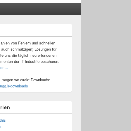
-
ch
ählen von Fehlern und schnellen
 auch schmutzigen) Lösungen für
ie uns die täglich neu erfundenen
umenten der IT-Industrie bescheren.
er ...
mögen wir direkt Downloads:
.ugg.li/downloads
rien
this
in