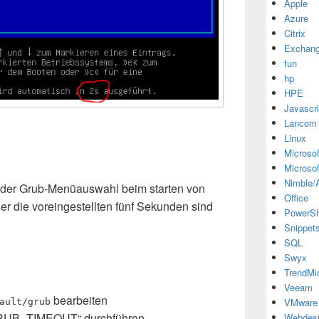
Apple
Azure
Citrix
Exchan
fun
hp
HPE
Javascri
Lancom
Linux
Microsof
Microsof
Nimble/A
t der Grub-Menüauswahl beim starten von
Office
r die voreingestellten fünf Sekunden sind
PowerSh
Snippet
SQL
Swyx
TrendMi
Veeam
bearbeiten
VMware
ault/grub
GRUB_TIMEOUT“ durchführen
Webdes