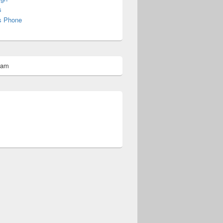
s
s Phone
pam
omberg@ist.worldscoutjamboree.de