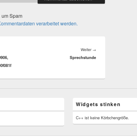
t, um Spam
 Kommentardaten verarbeitet werden.
Nächster
Weiter
→
0906,
Sprechstunde
Beitrag:
0f081f
Widgets stinken
C++ ist keine Körbchengröße.