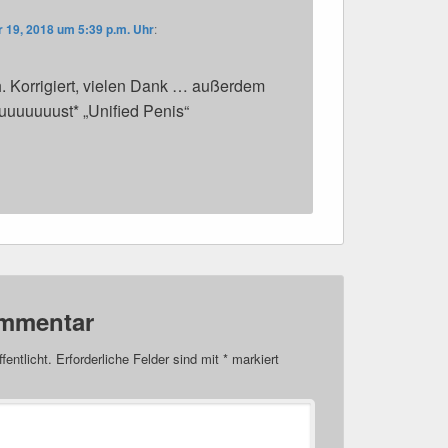
19, 2018 um 5:39 p.m. Uhr
:
h. Korrigiert, vielen Dank … außerdem
uuuuust* „Unified Penis“
ommentar
fentlicht.
Erforderliche Felder sind mit
*
markiert