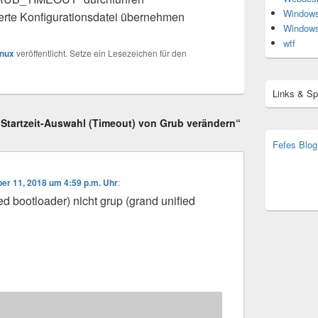
Window
rte Konfigurationsdatei übernehmen
Window
wtf
inux
veröffentlicht. Setze ein Lesezeichen für den
Links & S
) Startzeit-Auswahl (Timeout) von Grub verändern“
Fefes Blog
bjoern.str
(decoy)
r 11, 2018 um 4:59 p.m. Uhr
:
ed bootloader) nicht grup (grand unified