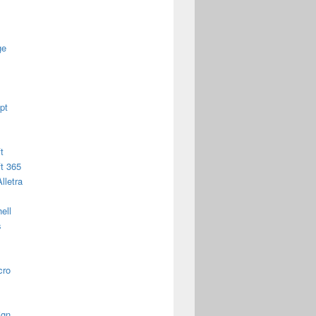
ge
pt
t
t 365
lletra
ell
s
cro
ign