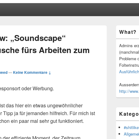
Primärer
What?
Seitenleisten
ow: „Soundscape“
Widgetberei
Admins erz
che fürs Arbeiten zum
(manchmal
Probleme d
Folterinstr
Ausführlich
weed
—
Keine Kommentare ↓
Ausserdem 
esponsort oder Werbung.
http://www
st das hier ein etwas ungewöhnlicher
er Tipp ja für jemanden hilfreich. Für mich ist
Katego
hon ein paar mal sehr gut funktioniert.
#shitlike
Allgeme
 der effiziente Moment, der Zeitraum