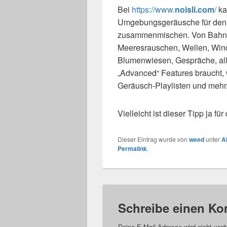
Bei
https://www.
noisli.com
/
ka
Umgebungsgeräusche für den 
zusammenmischen. Von Bahnh
Meeresrauschen, Wellen, Wind
Blumenwiesen, Gespräche, alle
„Advanced“ Features braucht, 
Geräusch-Playlisten und mehr
Vielleicht ist dieser Tipp ja f
Dieser Eintrag wurde von
weed
unter
A
Permalink
.
Schreibe einen K
Deine E-Mail-Adresse wird nicht veröf