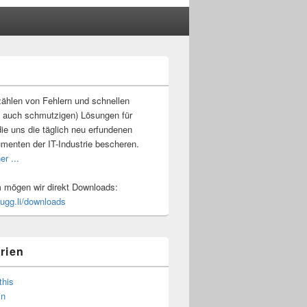
-
ch
ählen von Fehlern und schnellen
 auch schmutzigen) Lösungen für
ie uns die täglich neu erfundenen
umenten der IT-Industrie bescheren.
er ...
mögen wir direkt Downloads:
.ugg.li/downloads
rien
this
in