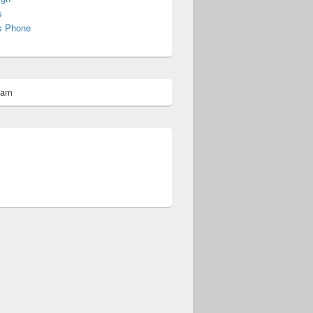
s
s Phone
pam
omberg@ist.worldscoutjamboree.de