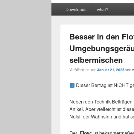
Primäres
Downloads
what?
Menü
Besser in den Fl
Umgebungsgeräus
selbermischen
Veröffentlicht am
Januar 21, 2025
von
Dieser Beitrag ist NICHT g
Neben den Technik-Beiträgen i
Artikel. Aber vielleicht ist dies
Noisli der Wahnsinn und hat sc
Der „
Flow
“ ist bekanntermaßen