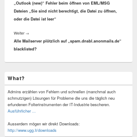
„Outlook (new)“ Fehler beim öffnen von EML/MSG
Beitrag:
Dateien „Sie sind nicht berechtigt, die Datei zu öffnen,
oder die Datei ist leer“
Nächster
Weiter
→
Alle Mailserver plötzlich auf „spam.dnsbl.anonmails.de“
Beitrag:
blacklisted?
Primärer
What?
Seitenleisten-
Widgetbereich
Admins erzählen von Fehlern und schnellen (manchmal auch
schmutzigen) Lösungen für Probleme die uns die täglich neu
erfundenen Folterinstrumenten der IT-Industrie bescheren.
Ausführlicher ...
Ausserdem mögen wir direkt Downloads:
http://www.ugg.li/downloads