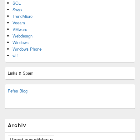
SQL
Swyx
TrendMicro
Veeam
VMware
Webdesign
Windows
Windows Phone
wtf
Links & Spam
Fefes Blog
bjoern.stromberg@ist.worldscoutjamboree.de
(decoy)
Archiv
Archiv