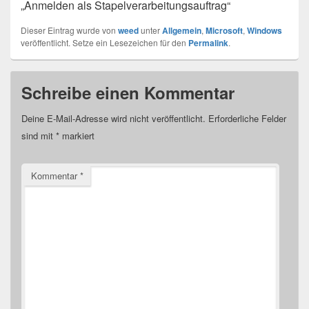
„Anmelden als Stapelverarbeitungsauftrag“
Dieser Eintrag wurde von
weed
unter
Allgemein
,
Microsoft
,
Windows
veröffentlicht. Setze ein Lesezeichen für den
Permalink
.
Schreibe einen Kommentar
Deine E-Mail-Adresse wird nicht veröffentlicht.
Erforderliche Felder
sind mit
*
markiert
Kommentar
*