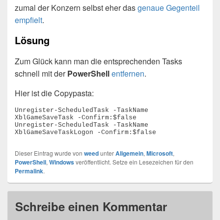
zumal der Konzern selbst eher das
genaue Gegenteil
empfielt
.
Lösung
Zum Glück kann man die entsprechenden Tasks
schnell mit der
PowerShell
entfernen
.
Hier ist die Copypasta:
Unregister-ScheduledTask -TaskName 
XblGameSaveTask -Confirm:$false

Unregister-ScheduledTask -TaskName 
XblGameSaveTaskLogon -Confirm:$false
Dieser Eintrag wurde von
weed
unter
Allgemein
,
Microsoft
,
PowerShell
,
Windows
veröffentlicht. Setze ein Lesezeichen für den
Permalink
.
Schreibe einen Kommentar