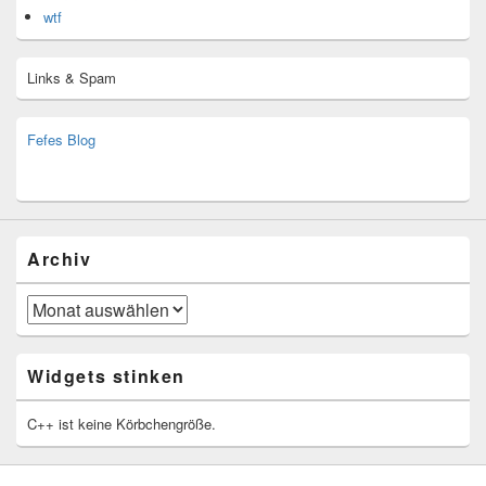
wtf
Links & Spam
Fefes Blog
bjoern.stromberg@ist.worldscoutjamboree.de
(decoy)
Archiv
Archiv
Widgets stinken
C++ ist keine Körbchengröße.