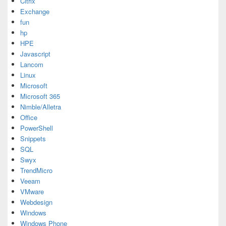
Citrix
Exchange
fun
hp
HPE
Javascript
Lancom
Linux
Microsoft
Microsoft 365
Nimble/Alletra
Office
PowerShell
Snippets
SQL
Swyx
TrendMicro
Veeam
VMware
Webdesign
Windows
Windows Phone