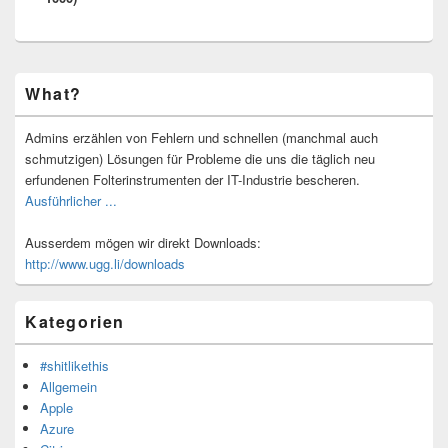
Primärer
What?
Seitenleisten-
Widgetbereich
Admins erzählen von Fehlern und schnellen (manchmal auch
schmutzigen) Lösungen für Probleme die uns die täglich neu
erfundenen Folterinstrumenten der IT-Industrie bescheren.
Ausführlicher ...
Ausserdem mögen wir direkt Downloads:
http://www.ugg.li/downloads
Kategorien
#shitlikethis
Allgemein
Apple
Azure