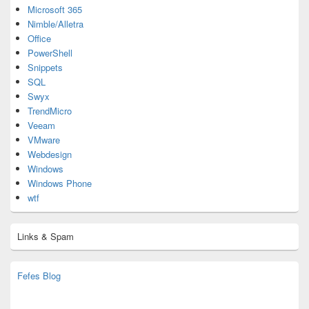
Microsoft 365
Nimble/Alletra
Office
PowerShell
Snippets
SQL
Swyx
TrendMicro
Veeam
VMware
Webdesign
Windows
Windows Phone
wtf
Links & Spam
Fefes Blog
bjoern.stromberg@ist.worldscoutjamboree.de
(decoy)