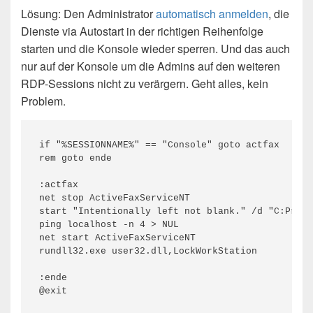
Lösung: Den Administrator
automatisch anmelden
, die
Dienste via Autostart in der richtigen Reihenfolge
starten und die Konsole wieder sperren. Und das auch
nur auf der Konsole um die Admins auf den weiteren
RDP-Sessions nicht zu verärgern. Geht alles, kein
Problem.
if "%SESSIONNAME%" == "Console" goto actfax

rem goto ende

:actfax

net stop ActiveFaxServiceNT

start "Intentionally left not blank." /d "C:Progr
ping localhost -n 4 > NUL

net start ActiveFaxServiceNT

rundll32.exe user32.dll,LockWorkStation

:ende
