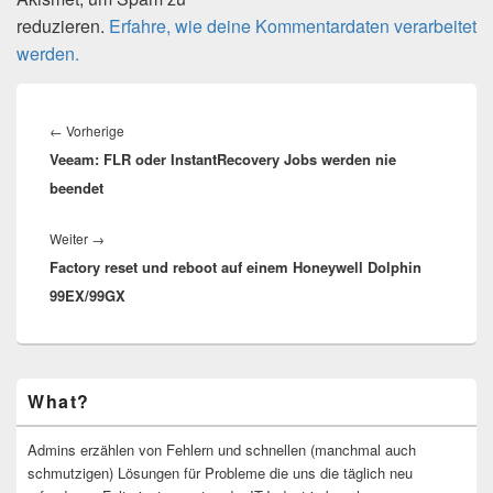
reduzieren.
Erfahre, wie deine Kommentardaten verarbeitet
werden.
Beitragsnavigation
Vorheriger
←
Vorherige
Veeam: FLR oder InstantRecovery Jobs werden nie
Beitrag:
beendet
Nächster
Weiter
→
Factory reset und reboot auf einem Honeywell Dolphin
Beitrag:
99EX/99GX
Primärer
What?
Seitenleisten-
Widgetbereich
Admins erzählen von Fehlern und schnellen (manchmal auch
schmutzigen) Lösungen für Probleme die uns die täglich neu