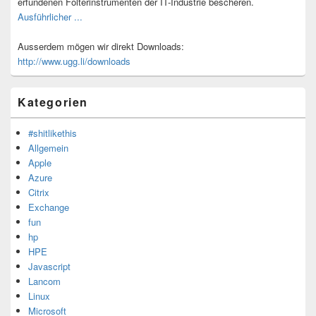
erfundenen Folterinstrumenten der IT-Industrie bescheren.
Ausführlicher ...
Ausserdem mögen wir direkt Downloads:
http://www.ugg.li/downloads
Kategorien
#shitlikethis
Allgemein
Apple
Azure
Citrix
Exchange
fun
hp
HPE
Javascript
Lancom
Linux
Microsoft