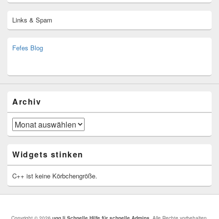
Links & Spam
Fefes Blog
bjoern.stromberg@ist.worldscoutjamboree.de
(decoy)
Archiv
Archiv
Widgets stinken
C++ ist keine Körbchengröße.
Copyright © 2026
ugg.li Schnelle Hilfe für schnelle Admins
. Alle Rechte vorbehalten.