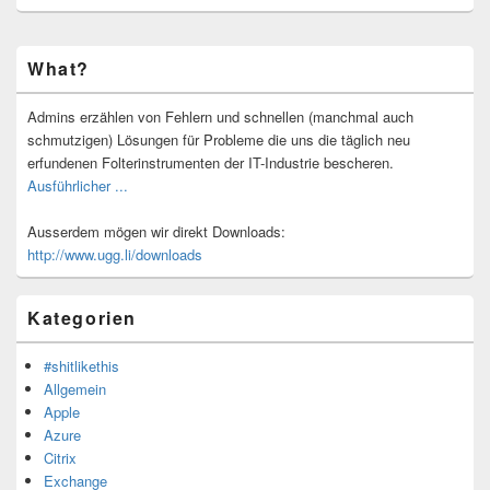
Primärer
What?
Seitenleisten-
Widgetbereich
Admins erzählen von Fehlern und schnellen (manchmal auch
schmutzigen) Lösungen für Probleme die uns die täglich neu
erfundenen Folterinstrumenten der IT-Industrie bescheren.
Ausführlicher ...
Ausserdem mögen wir direkt Downloads:
http://www.ugg.li/downloads
Kategorien
#shitlikethis
Allgemein
Apple
Azure
Citrix
Exchange