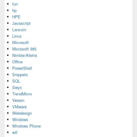
fun
hp
HPE
Javascript
Lancom
Linux
Microsoft
Microsoft 365
Nimble/Alletra
Office
PowerShell
Snippets
SQL
Swyx
TrendMicro
Veeam
VMware
Webdesign
Windows
Windows Phone
wtf